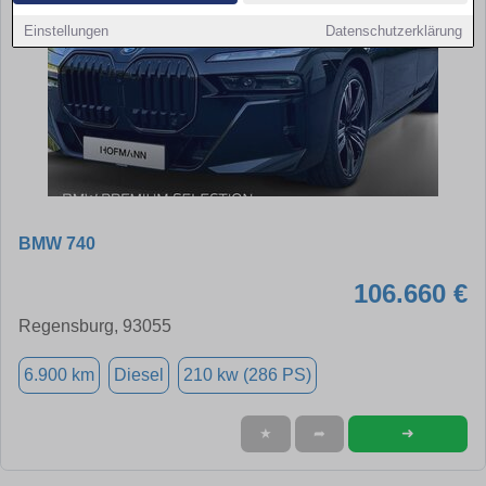
Einstellungen
Datenschutzerklärung
BMW 740
106.660 €
Regensburg, 93055
6.900 km
Diesel
210 kw (286 PS)
➜
★
➦