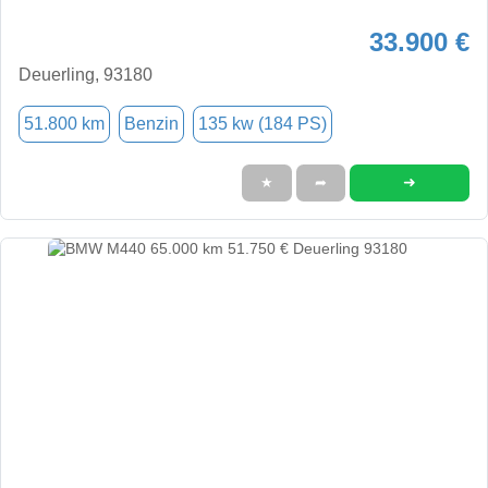
33.900 €
Deuerling, 93180
51.800 km
Benzin
135 kw (184 PS)
➜
★
➦