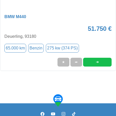
BMW M440
51.750 €
Deuerling, 93180
65.000 km
Benzin
275 kw (374 PS)
➜
★
➦