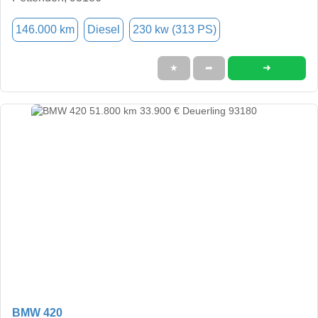
146.000 km
Diesel
230 kw (313 PS)
➜
★
➦
BMW 420