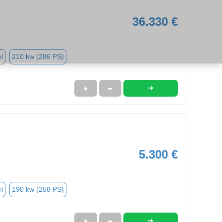
36.330 €
l
210 kw (286 PS)
➜
★
➦
5.300 €
l
190 kw (258 PS)
➜
★
➦