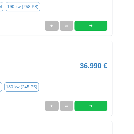
l
190 kw (258 PS)
➜
★
➦
36.990 €
n
180 kw (245 PS)
➜
★
➦