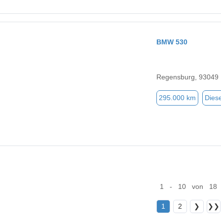
BMW 530
Regensburg, 93049
295.000 km
Diese
1 - 10 von 18
1
2
❯
❯❯