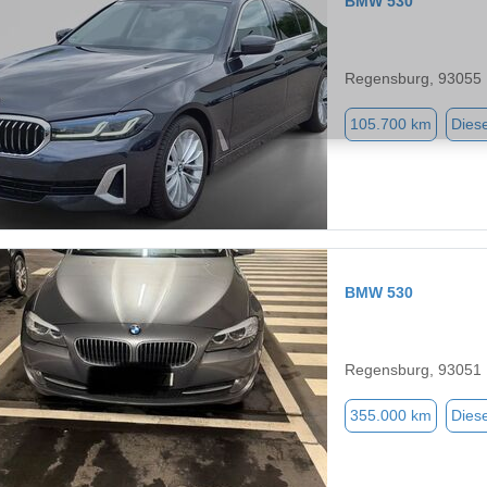
BMW 530
Regensburg, 93055
105.700 km
Diese
BMW 530
Regensburg, 93051
355.000 km
Diese