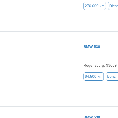
270.000 km
Diese
BMW 530
Regensburg, 93059
84.500 km
Benzi
BMW 530