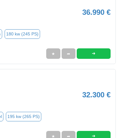
36.990 €
n
180 kw (245 PS)
➜
★
➦
32.300 €
l
195 kw (265 PS)
➜
★
➦