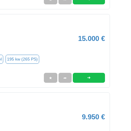
15.000 €
l
195 kw (265 PS)
➜
★
➦
9.950 €