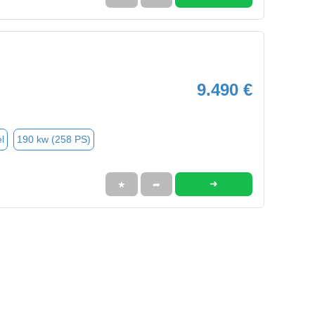
9.490 €
l
190 kw (258 PS)
➜
★
➦