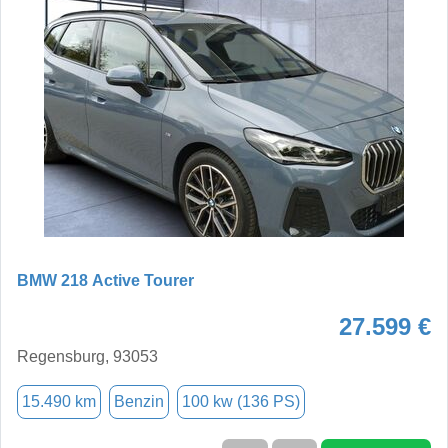
BMW 218 Active Tourer
27.599 €
Regensburg, 93053
15.490 km
Benzin
100 kw (136 PS)