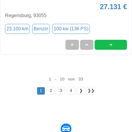
27.131 €
Regensburg, 93055
23.100 km
Benzin
100 kw (136 PS)
➜
★
➦
1 - 10 von 33
1
2
3
4
❯
❯❯