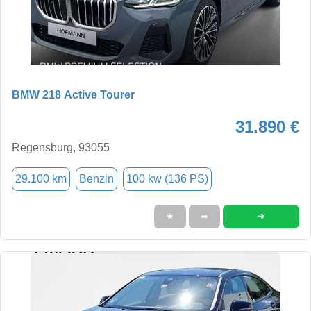
BMW 218 Active Tourer
31.890 €
Regensburg, 93055
29.100 km
Benzin
100 kw (136 PS)
➜
★
➦