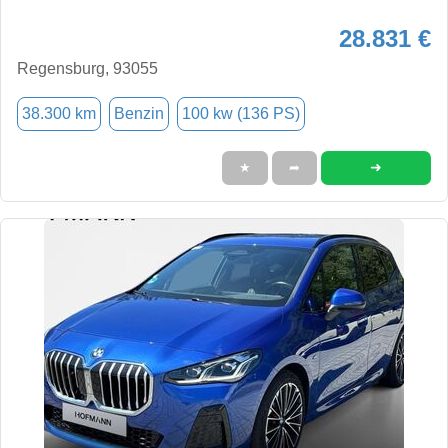
28.831 €
Regensburg, 93055
38.300 km
Benzin
100 kw (136 PS)
➜
★
➦