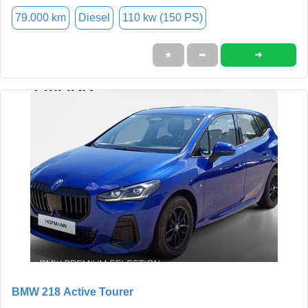
79.000 km
Diesel
110 kw (150 PS)
➜
★
➦
BMW 218 Active Tourer