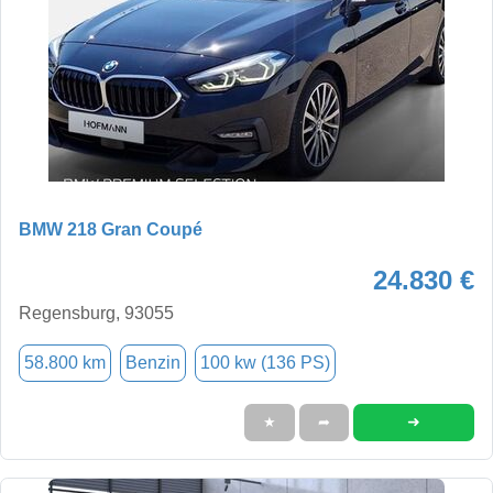
BMW 218 Gran Coupé
24.830 €
Regensburg, 93055
58.800 km
Benzin
100 kw (136 PS)
➜
★
➦