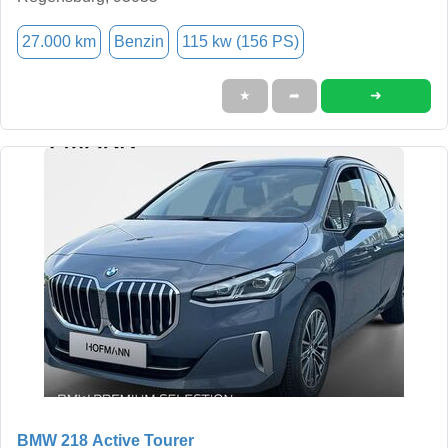
27.000 km
Benzin
115 kw (156 PS)
➜
★
➦
BMW 218 Active Tourer