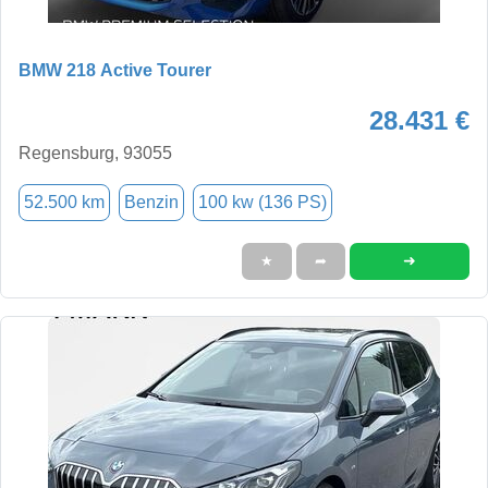
BMW 218 Active Tourer
28.431 €
Regensburg, 93055
52.500 km
Benzin
100 kw (136 PS)
➜
★
➦