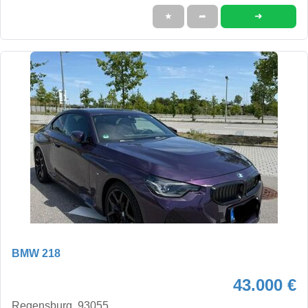
➜
★
➦
BMW 218
43.000 €
Regensburg, 93055