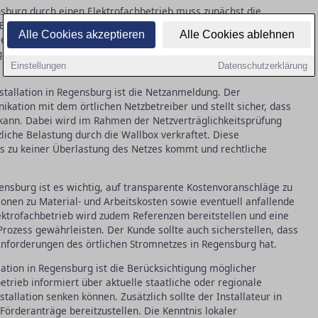
ensburg durch einen Elektrofachbetrieb muss zunächst die
 Ein Fachmann bewertet, ob zusätzliche Absicherungen oder ein
Alle Cookies akzeptieren
Alle Cookies ablehnen
 Evaluierung stellt sicher, dass die Wallbox sicher und effizient
ionale Stromanbieter in Regensburg spezielle Anforderungen
Einstellungen
Datenschutzerklärung
nstallation in Regensburg ist die Netzanmeldung. Der
ation mit dem örtlichen Netzbetreiber und stellt sicher, dass
 kann. Dabei wird im Rahmen der Netzverträglichkeitsprüfung
zliche Belastung durch die Wallbox verkraftet. Diese
es zu keiner Überlastung des Netzes kommt und rechtliche
gensburg ist es wichtig, auf transparente Kostenvoranschläge zu
tionen zu Material- und Arbeitskosten sowie eventuell anfallende
ektrofachbetrieb wird zudem Referenzen bereitstellen und eine
ozess gewährleisten. Der Kunde sollte auch sicherstellen, dass
Anforderungen des örtlichen Stromnetzes in Regensburg hat.
lation in Regensburg ist die Berücksichtigung möglicher
rieb informiert über aktuelle staatliche oder regionale
tallation senken können. Zusätzlich sollte der Installateur in
örderanträge bereitzustellen. Die Kenntnis lokaler