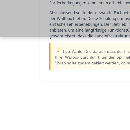
Förderbedingungen kann einen erhebliche
Abschließend sollte der gewählte Fachbet
der Wallbox bieten. Diese Schulung umfa
einfache Fehlerbehebungen. Der Betrieb i
anbieten, um eine langfristige Funktionstü
gewährleistet, dass die Ladeinfrastruktur s
Tipp: Achten Sie darauf, dass der In
Ihrer Wallbox durchführt, um den optima
Vorab sollte zudem geklärt werden, ob mö