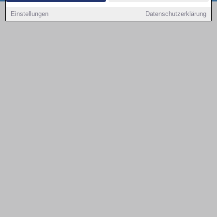
Copyright © 2000 - 2026 | 1A Infosysteme GmbH | Content by: 1a-sites-autos
Einstellungen
Datenschutzerklärung
08.08.2026