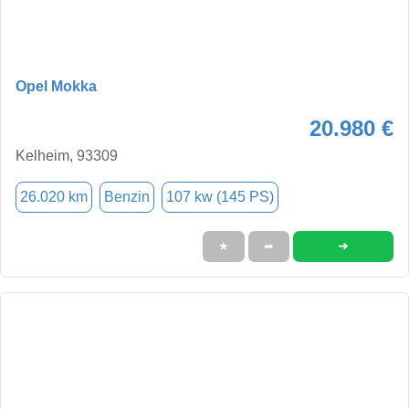
Opel Mokka
20.980 €
Kelheim, 93309
26.020 km
Benzin
107 kw (145 PS)
➜
★
➦