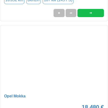
➜
★
➦
Opel Mokka
18.480 €