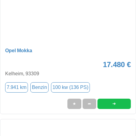
Opel Mokka
17.480 €
Kelheim, 93309
7.941 km
Benzin
100 kw (136 PS)
➜
★
➦