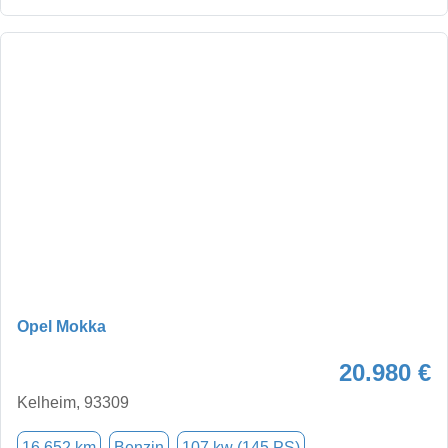
Opel Mokka
20.980 €
Kelheim, 93309
16.652 km
Benzin
107 kw (145 PS)