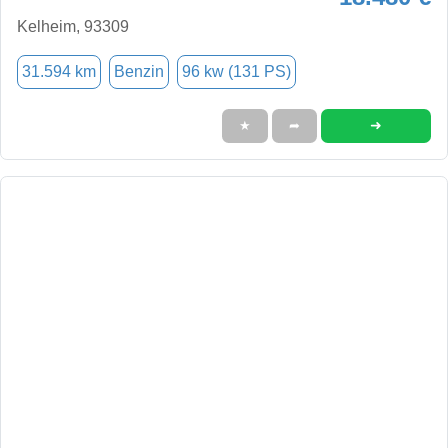
Kelheim, 93309
31.594 km
Benzin
96 kw (131 PS)
➜
★
➦