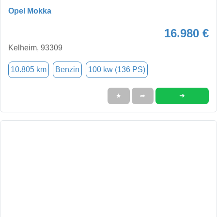
Opel Mokka
16.980 €
Kelheim, 93309
10.805 km
Benzin
100 kw (136 PS)
➜
★
➦