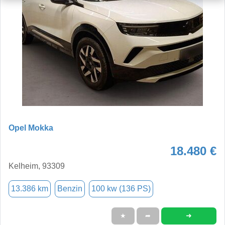
Opel Mokka
18.480 €
Kelheim, 93309
13.386 km
Benzin
100 kw (136 PS)
➜
★
➦