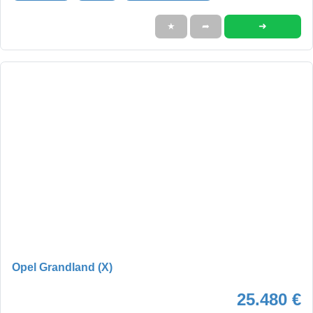
➜
★
➦
Opel Grandland (X)
25.480 €