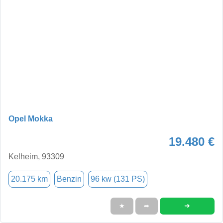
Opel Mokka
19.480 €
Kelheim, 93309
20.175 km
Benzin
96 kw (131 PS)
➜
★
➦