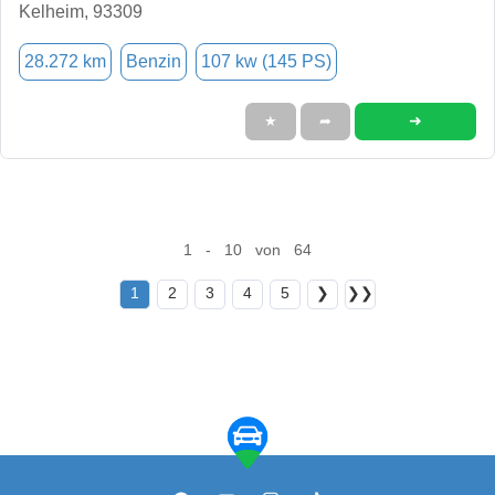
Kelheim, 93309
28.272 km
Benzin
107 kw (145 PS)
➜
★
➦
1 - 10 von 64
1
2
3
4
5
❯
❯❯