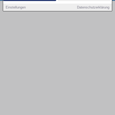
Copyright © 2000 - 2026 | 1A Infosysteme GmbH | Content by: 1a-sites-autos
Einstellungen
Datenschutzerklärung
08.08.2026