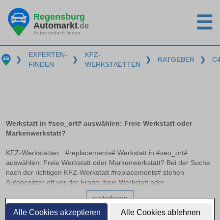
Regensburg
☰
Automarkt
.de
Autos einfach finden
EXPERTEN-
KFZ-
❯
❯
❯
RATGEBER
❯
C
FINDEN
WERKSTAETTEN
Werkstatt in #seo_ort# auswählen: Freie Werkstatt oder
Markenwerkstatt?
KFZ-Werkstätten · #replacements# Werkstatt in #seo_ort#
auswählen: Freie Werkstatt oder Markenwerkstatt? Bei der Suche
nach der richtigen KFZ-Werkstatt #replacements# stehen
Autobesitzer oft vor der Frage: freie Werkstatt oder
Markenwerkstatt? Beide Optionen haben ihre Vor- und Nachteile,
weiterlesen
und es ist wichtig, die Unterschiede zu kennen, um die richtige
Entscheidung zu treffen. Zertifizierungen wie ATU, Bosch oder
Alle Cookies akzeptieren
Alle Cookies ablehnen