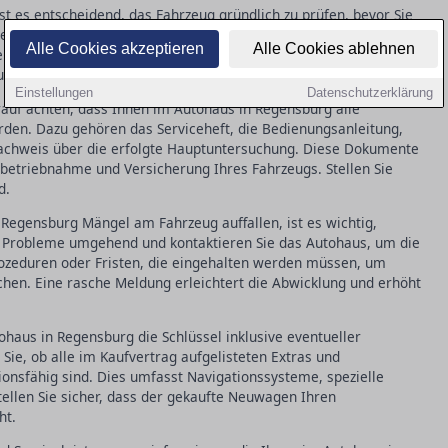
t es entscheidend, das Fahrzeug gründlich zu prüfen, bevor Sie
n Lack auf Kratzer, überprüfen Sie alle Funktionen, wie
Alle Cookies akzeptieren
Alle Cookies ablehnen
e auf den korrekten Kilometerstand. Solche Inspektionen helfen,
stellen, dass das Auto in einwandfreiem Zustand ist.
Einstellungen
Datenschutzerklärung
rauf achten, dass Ihnen im Autohaus in Regensburg alle
en. Dazu gehören das Serviceheft, die Bedienungsanleitung,
Nachweis über die erfolgte Hauptuntersuchung. Diese Dokumente
betriebnahme und Versicherung Ihres Fahrzeugs. Stellen Sie
d.
Regensburg Mängel am Fahrzeug auffallen, ist es wichtig,
e Probleme umgehend und kontaktieren Sie das Autohaus, um die
rozeduren oder Fristen, die eingehalten werden müssen, um
en. Eine rasche Meldung erleichtert die Abwicklung und erhöht
ohaus in Regensburg die Schlüssel inklusive eventueller
Sie, ob alle im Kaufvertrag aufgelisteten Extras und
onsfähig sind. Dies umfasst Navigationssysteme, spezielle
tellen Sie sicher, dass der gekaufte Neuwagen Ihren
ht.