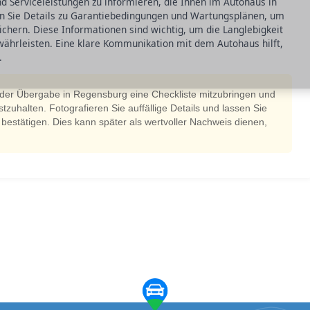
nd Serviceleistungen zu informieren, die Ihnen im Autohaus in
en Sie Details zu Garantiebedingungen und Wartungsplänen, um
chern. Diese Informationen sind wichtig, um die Langlebigkeit
währleisten. Eine klare Kommunikation mit dem Autohaus hilft,
.
i der Übergabe in Regensburg eine Checkliste mitzubringen und
tzuhalten. Fotografieren Sie auffällige Details und lassen Sie
h bestätigen. Dies kann später als wertvoller Nachweis dienen,