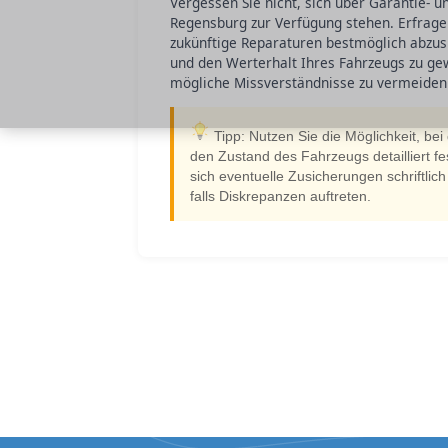
Vergessen Sie nicht, sich über Garantie- u
Regensburg zur Verfügung stehen. Erfrag
zukünftige Reparaturen bestmöglich abzusi
und den Werterhalt Ihres Fahrzeugs zu ge
mögliche Missverständnisse zu vermeiden
Tipp: Nutzen Sie die Möglichkeit, be
den Zustand des Fahrzeugs detailliert fes
sich eventuelle Zusicherungen schriftlic
falls Diskrepanzen auftreten.