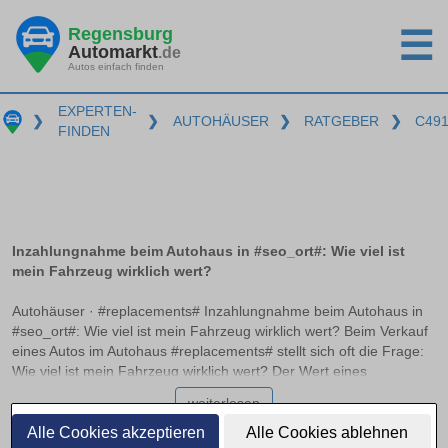
Regensburg
☰
Automarkt
.de
Autos einfach finden
EXPERTEN-
❯
❯
AUTOHÄUSER
❯
RATGEBER
❯
C49
FINDEN
Inzahlungnahme beim Autohaus in #seo_ort#: Wie viel ist
mein Fahrzeug wirklich wert?
Autohäuser · #replacements# Inzahlungnahme beim Autohaus in
#seo_ort#: Wie viel ist mein Fahrzeug wirklich wert? Beim Verkauf
eines Autos im Autohaus #replacements# stellt sich oft die Frage:
Wie viel ist mein Fahrzeug wirklich wert? Der Wert eines
Fahrzeugs variiert erheblich je nach Marktbedingungen und
weiterlesen
Kalkulationsmethoden der Händler. In diesem Artikel erfahren Sie,
wie der Marktwert vom Händlereinkaufspreis zu unterscheiden ist
Alle Cookies akzeptieren
Alle Cookies ablehnen