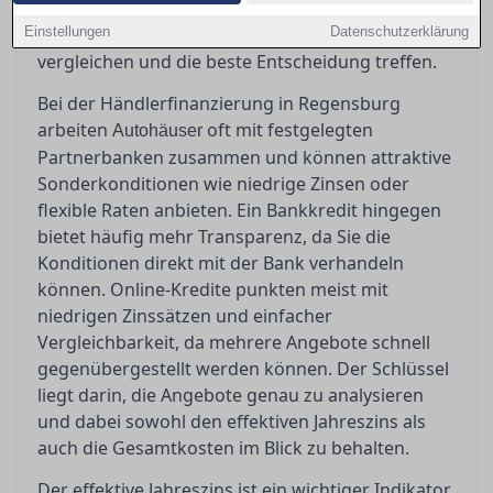
Gesamtkosten sind entscheidend. In diesem
Einstellungen
Artikel erfahren Sie, wie Sie die Angebote richtig
Datenschutzerklärung
vergleichen und die beste Entscheidung treffen.
Bei der Händlerfinanzierung in Regensburg
arbeiten
oft mit festgelegten
Autohäuser
Partnerbanken zusammen und können attraktive
Sonderkonditionen wie niedrige Zinsen oder
flexible Raten anbieten. Ein Bankkredit hingegen
bietet häufig mehr Transparenz, da Sie die
Konditionen direkt mit der Bank verhandeln
können. Online-Kredite punkten meist mit
niedrigen Zinssätzen und einfacher
Vergleichbarkeit, da mehrere Angebote schnell
gegenübergestellt werden können. Der Schlüssel
liegt darin, die Angebote genau zu analysieren
und dabei sowohl den effektiven Jahreszins als
auch die Gesamtkosten im Blick zu behalten.
Der effektive Jahreszins ist ein wichtiger Indikator