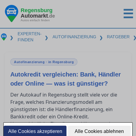
Regensburg
☰
Automarkt
.de
Autos einfach finden
EXPERTEN-
AUTOFINANZIERUNG
RATGEBER
❯
❯
❯
FINDEN
Autofinanzierung · in Regensburg
Autokredit vergleichen: Bank, Händler
oder Online — was ist günstiger?
Der Autokauf in Regensburg stellt viele vor die
Frage, welches Finanzierungsmodell am
günstigsten ist: die Händlerfinanzierung, ein
Bankkredit oder ein Online-Kredit.
Unterschiedliche Zinssätze und Kostenstrukturen
wie der effektive Jahreszins und die
Alle Cookies akzeptieren
Alle Cookies ablehnen