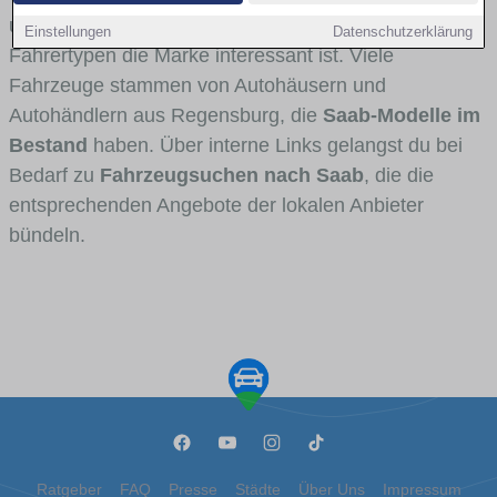
und Umlandverkehr zu sehen sind und für welche
Einstellungen
Datenschutzerklärung
Fahrertypen die Marke interessant ist. Viele
Fahrzeuge stammen von Autohäusern und
Autohändlern aus Regensburg, die
Saab-Modelle im
Bestand
haben. Über interne Links gelangst du bei
Bedarf zu
Fahrzeugsuchen nach Saab
, die die
entsprechenden Angebote der lokalen Anbieter
bündeln.
Ratgeber
FAQ
Presse
Städte
Über Uns
Impressum