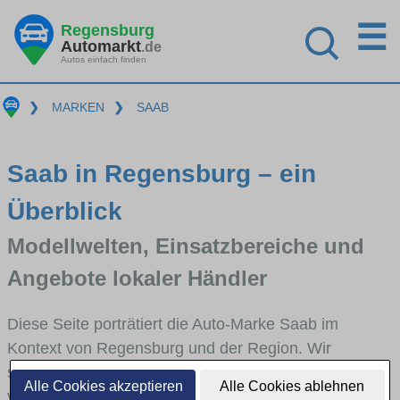
☰
Regensburg
Automarkt
.de
Autos einfach finden
❯
MARKEN
❯
SAAB
Saab in Regensburg – ein
Überblick
Modellwelten, Einsatzbereiche und
Angebote lokaler Händler
Diese Seite porträtiert die Auto-Marke Saab im
Kontext von Regensburg und der Region. Wir
skizzieren, in welchen Fahrzeugklassen Saab stark
Alle Cookies akzeptieren
Alle Cookies ablehnen
vertreten ist, welche Modellreihen häufig im Stadt-