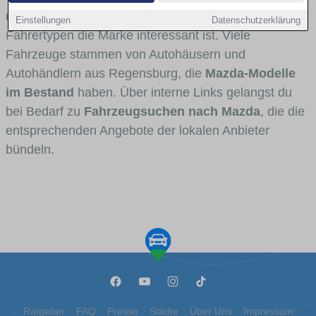
und Umlandverkehr zu sehen sind und für welche
Einstellungen
Datenschutzerklärung
Fahrertypen die Marke interessant ist. Viele
Fahrzeuge stammen von Autohäusern und
Autohändlern aus Regensburg, die
Mazda-Modelle
im Bestand
haben. Über interne Links gelangst du
bei Bedarf zu
Fahrzeugsuchen nach Mazda
, die die
entsprechenden Angebote der lokalen Anbieter
bündeln.
Ratgeber
FAQ
Presse
Städte
Über Uns
Impressum