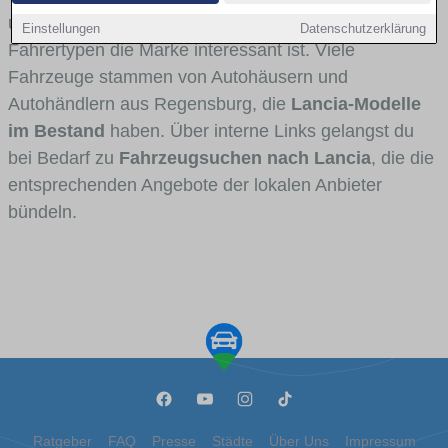
und Umlandverkehr zu sehen sind und für welche
Einstellungen
Datenschutzerklärung
Fahrertypen die Marke interessant ist. Viele
Fahrzeuge stammen von Autohäusern und
Autohändlern aus Regensburg, die
Lancia-Modelle
im Bestand
haben. Über interne Links gelangst du
bei Bedarf zu
Fahrzeugsuchen nach Lancia
, die die
entsprechenden Angebote der lokalen Anbieter
bündeln.
Ratgeber
FAQ
Presse
Städte
Über Uns
Impressum