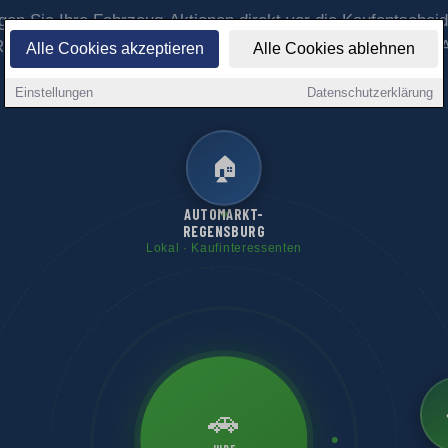
gen Sie Ihre Fahrzeug-Aktionen direkt vor die Kaufentscheid
egensburg – mit maximaler lokaler Sichtbarkeit über das 1
Alle Cookies akzeptieren
Alle Cookies ablehnen
Portalnetzwerk.
Einstellungen
Datenschutzerklärung
🏠
AUTOMARKT-
REGENSBURG
Lokal · Kaufinteressenten
🚗