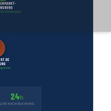
GENMARKT-
ENSBURG
eite Zielgruppe
RKT.DE
URG
egional
24
h
LIVE NACH BUCHUNG