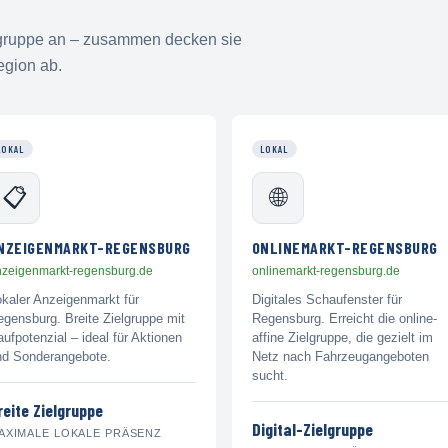
elgruppe an – zusammen decken sie
egion ab.
LOKAL
LOKAL
📋
🌐
NZEIGENMARKT-REGENSBURG
ONLINEMARKT-REGENSBURG
nzeigenmarkt-regensburg.de
onlinemarkt-regensburg.de
okaler Anzeigenmarkt für
Digitales Schaufenster für
gensburg. Breite Zielgruppe mit
Regensburg. Erreicht die online-
ufpotenzial – ideal für Aktionen
affine Zielgruppe, die gezielt im
nd Sonderangebote.
Netz nach Fahrzeugangeboten
sucht.
reite Zielgruppe
Digital-Zielgruppe
AXIMALE LOKALE PRÄSENZ