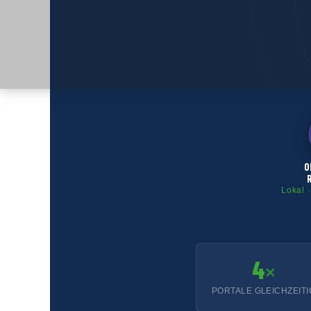
O
Lokal ·
4
×
PORTALE GLEICHZEITI