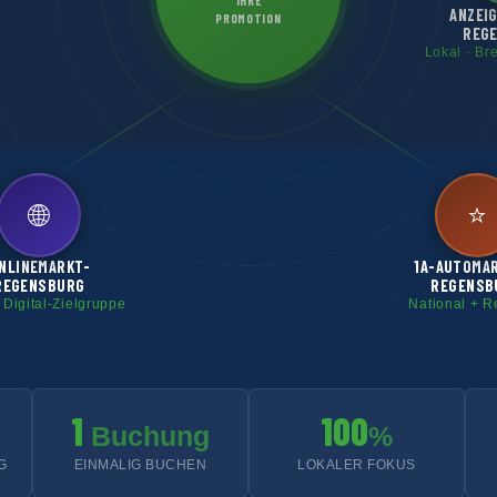
IHRE
ANZEI
PROMOTION
REG
Lokal · Br
🌐
⭐
NLINEMARKT-
1A-AUTOMA
REGENSBURG
REGENSB
 Digital-Zielgruppe
National + R
1
100
Buchung
%
G
EINMALIG BUCHEN
LOKALER FOKUS