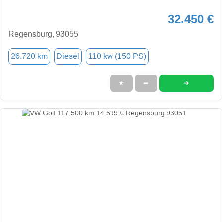
32.450 €
Regensburg, 93055
26.720 km
Diesel
110 kw (150 PS)
➜
★
➦