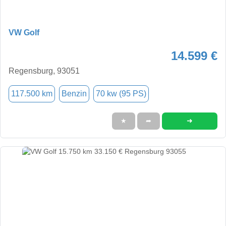
VW Golf
14.599 €
Regensburg, 93051
117.500 km
Benzin
70 kw (95 PS)
➜
★
➦