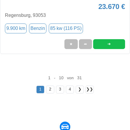
23.670 €
Regensburg, 93053
9.900 km
Benzin
85 kw (116 PS)
➜
★
➦
1 - 10 von 31
1
2
3
4
❯
❯❯