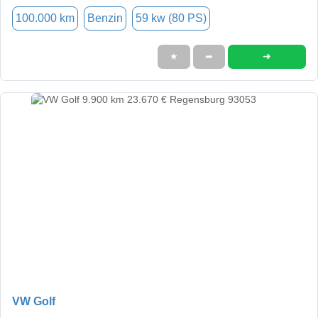
100.000 km
Benzin
59 kw (80 PS)
➜
★
➦
VW Golf