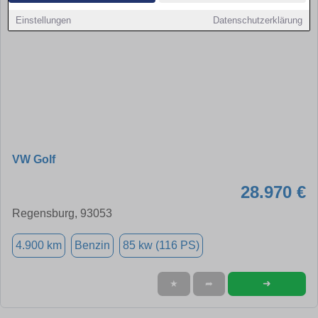
Einstellungen
Datenschutzerklärung
VW Golf
28.970 €
Regensburg, 93053
4.900 km
Benzin
85 kw (116 PS)
➜
★
➦