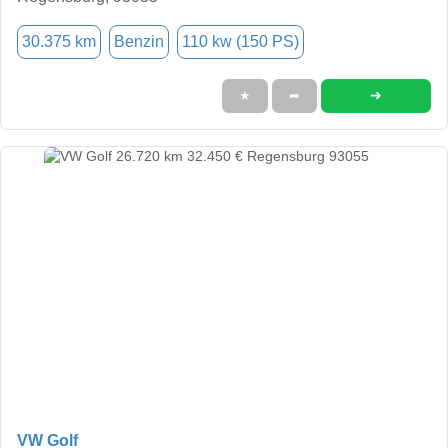
30.375 km
Benzin
110 kw (150 PS)
➜
★
➦
VW Golf