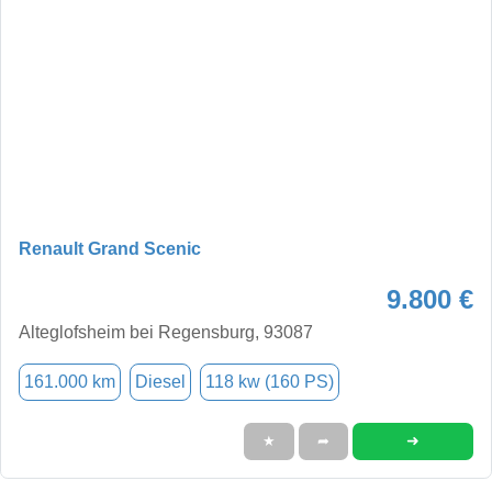
Renault Grand Scenic
9.800 €
Alteglofsheim bei Regensburg, 93087
161.000 km
Diesel
118 kw (160 PS)
➜
★
➦