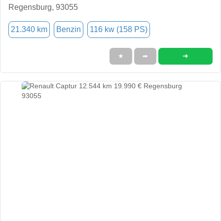
Regensburg, 93055
21.340 km
Benzin
116 kw (158 PS)
➜
★
➦