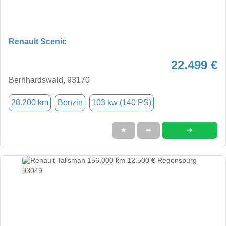
Renault Scenic
22.499 €
Bernhardswald, 93170
28.200 km
Benzin
103 kw (140 PS)
➜
★
➦