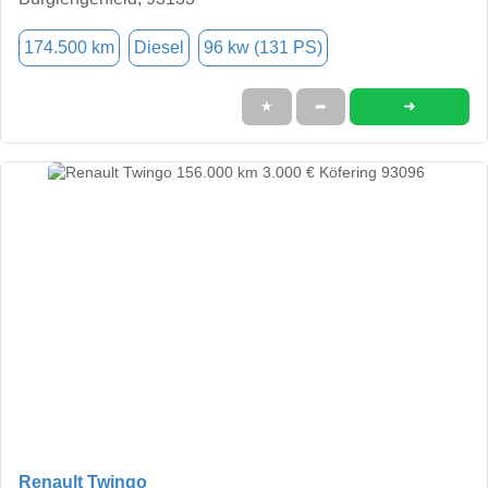
174.500 km
Diesel
96 kw (131 PS)
➜
★
➦
Renault Twingo