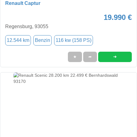
Renault Captur
19.990 €
Regensburg, 93055
12.544 km
Benzin
116 kw (158 PS)
➜
★
➦