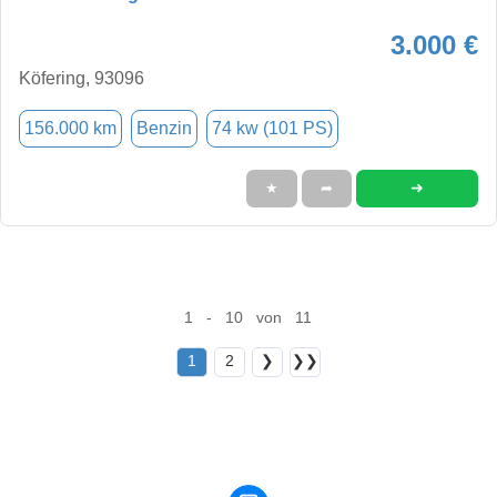
3.000 €
Köfering, 93096
156.000 km
Benzin
74 kw (101 PS)
➜
★
➦
1 - 10 von 11
1
2
❯
❯❯