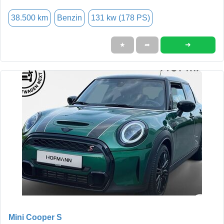
38.500 km
Benzin
131 kw (178 PS)
➜
★
➦
Mini Cooper S