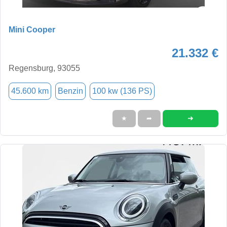
Mini Cooper
21.332 €
Regensburg, 93055
45.600 km
Benzin
100 kw (136 PS)
➜
★
➦