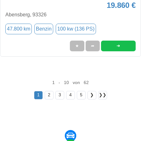
19.860 €
Abensberg, 93326
47.800 km
Benzin
100 kw (136 PS)
➜
★
➦
1 - 10 von 62
1
2
3
4
5
❯
❯❯