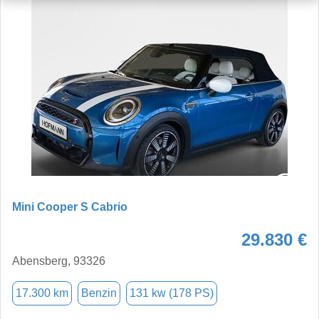
Mini Cooper S Cabrio
29.830 €
Abensberg, 93326
17.300 km
Benzin
131 kw (178 PS)