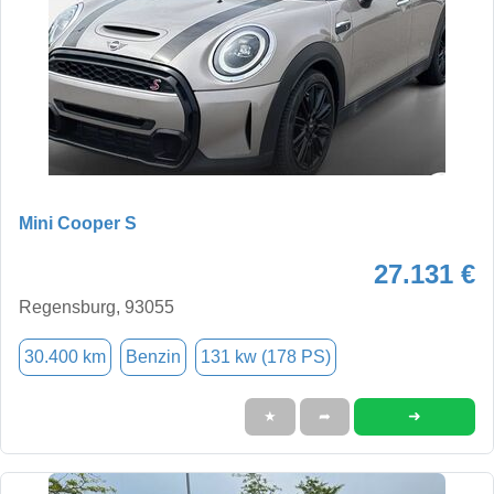
Mini Cooper S
27.131 €
Regensburg, 93055
30.400 km
Benzin
131 kw (178 PS)
➜
★
➦