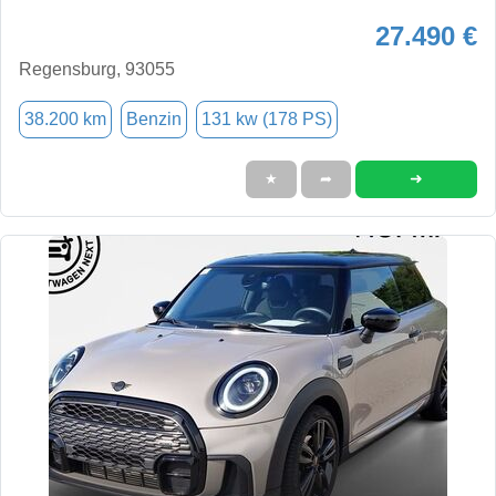
27.490 €
Regensburg, 93055
38.200 km
Benzin
131 kw (178 PS)
➜
★
➦