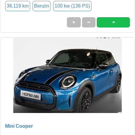
36.119 km
Benzin
100 kw (136 PS)
➜
★
➦
Mini Cooper