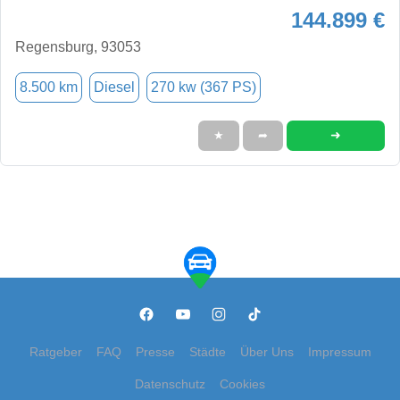
144.899 €
Regensburg, 93053
8.500 km
Diesel
270 kw (367 PS)
➜
★
➦
Ratgeber
FAQ
Presse
Städte
Über Uns
Impressum
Datenschutz
Cookies