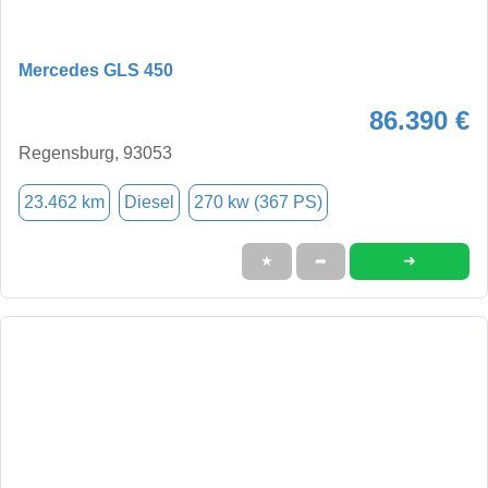
Mercedes GLS 450
86.390 €
Regensburg, 93053
23.462 km
Diesel
270 kw (367 PS)
➜
★
➦