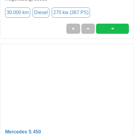
30.000 km
Diesel
270 kw (367 PS)
➜
★
➦
Mercedes S 450