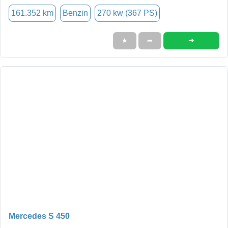
161.352 km
Benzin
270 kw (367 PS)
➜
★
➦
Mercedes S 450