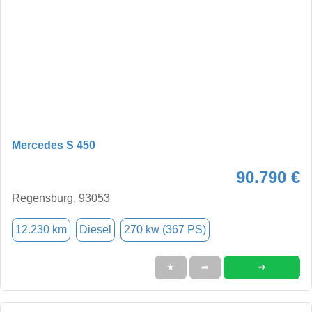
Mercedes S 450
90.790 €
Regensburg, 93053
12.230 km
Diesel
270 kw (367 PS)
➜
★
➦