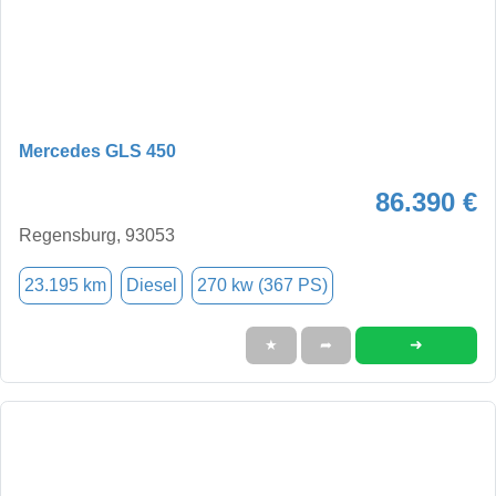
Mercedes GLS 450
86.390 €
Regensburg, 93053
23.195 km
Diesel
270 kw (367 PS)
➜
★
➦