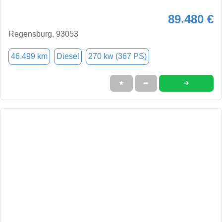
89.480 €
Regensburg, 93053
46.499 km
Diesel
270 kw (367 PS)
➜
★
➦