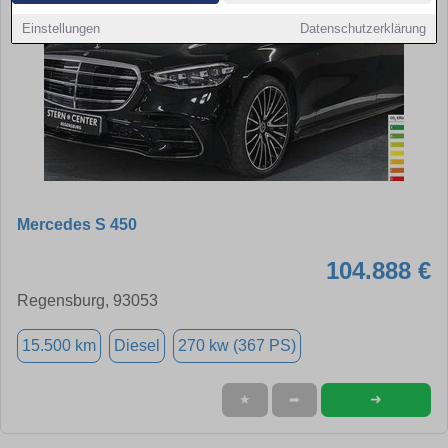
Einstellungen
Datenschutzerklärung
Mercedes S 450
104.888 €
Regensburg, 93053
15.500 km
Diesel
270 kw (367 PS)
➜
★
➦