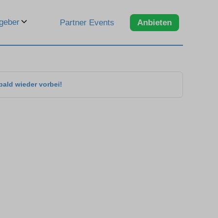
geber
Partner Events
Anbieten
bald wieder vorbei!