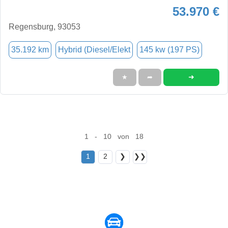
53.970 €
Regensburg, 93053
35.192 km
Hybrid (Diesel/Elekt
145 kw (197 PS)
➜
★
➦
1 - 10 von 18
1
2
❯
❯❯