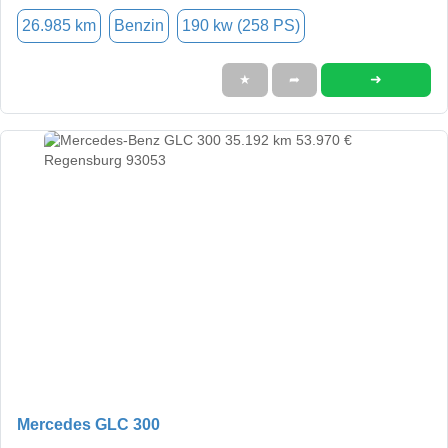
26.985 km
Benzin
190 kw (258 PS)
➜
★
➦
Mercedes GLC 300