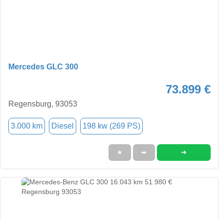
Mercedes GLC 300
73.899 €
Regensburg, 93053
3.000 km
Diesel
198 kw (269 PS)
➜
★
➦