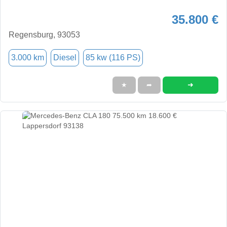
35.800 €
Regensburg, 93053
3.000 km
Diesel
85 kw (116 PS)
➜
★
➦