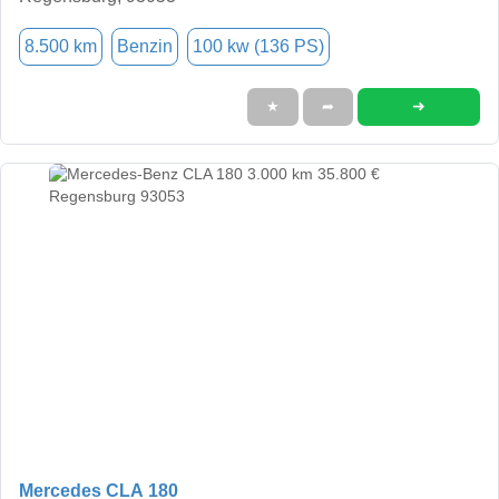
8.500 km
Benzin
100 kw (136 PS)
➜
★
➦
Mercedes CLA 180