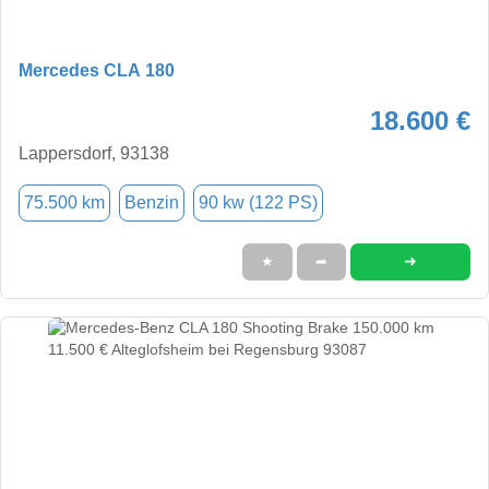
Mercedes CLA 180
18.600 €
Lappersdorf, 93138
75.500 km
Benzin
90 kw (122 PS)
➜
★
➦