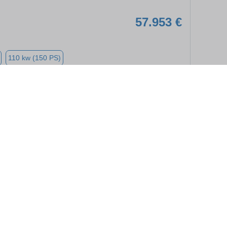
57.953 €
110 kw (150 PS)
➜
★
➦
59.381 €
110 kw (150 PS)
➜
★
➦