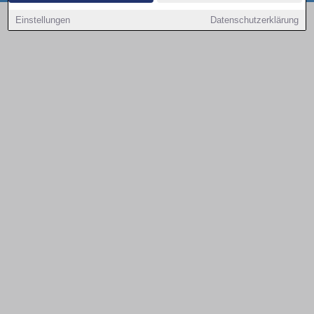
Copyright © 2000 - 2026 | 1A Infosysteme GmbH | Content by: 1a-sites-autos
Einstellungen
Datenschutzerklärung
08.08.2026