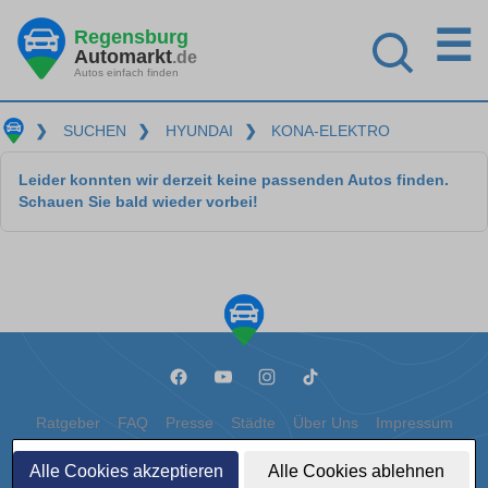
☰
Regensburg
Automarkt
.de
Autos einfach finden
❯
SUCHEN
❯
HYUNDAI
❯
KONA-ELEKTRO
Leider konnten wir derzeit keine passenden Autos finden.
Schauen Sie bald wieder vorbei!
Ratgeber
FAQ
Presse
Städte
Über Uns
Impressum
Datenschutz
Cookies
Alle Cookies akzeptieren
Alle Cookies ablehnen