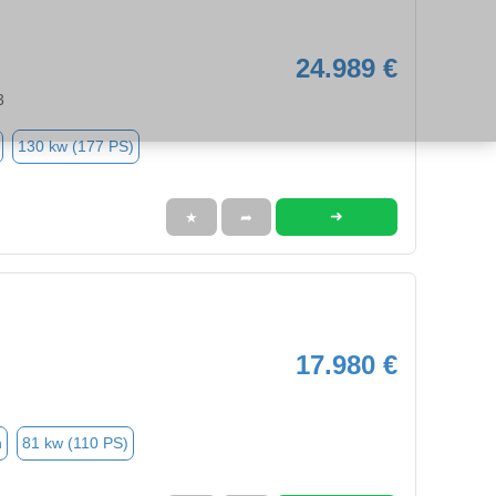
24.989 €
3
130 kw (177 PS)
➜
★
➦
17.980 €
n
81 kw (110 PS)