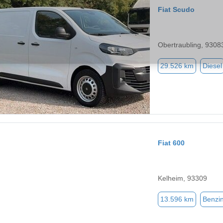
Fiat Scudo
Obertraubling, 9308
29.526 km
Diesel
Fiat 600
Kelheim, 93309
13.596 km
Benzi