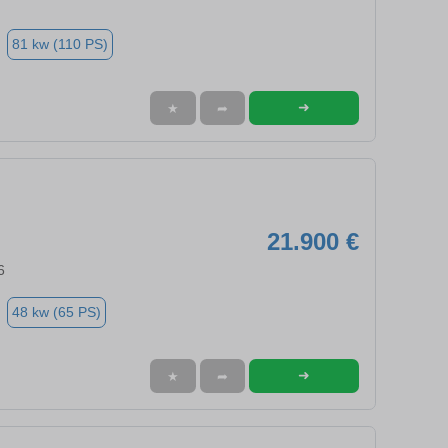
81 kw (110 PS)
➜
★
➦
21.900 €
6
48 kw (65 PS)
➜
★
➦