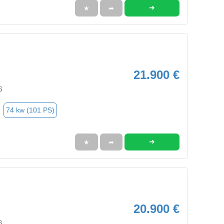
➜
★
➦
21.900 €
6
74 kw (101 PS)
➜
★
➦
20.900 €
6