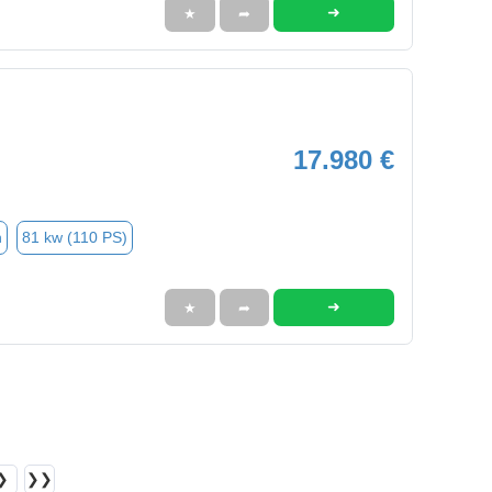
➜
★
➦
17.980 €
n
81 kw (110 PS)
➜
★
➦
❯
❯❯