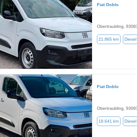
Fiat Doblo
Obertraubling, 9308
21.865 km
Diesel
Fiat Doblo
Obertraubling, 9308
18.641 km
Diesel