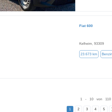
Fiat 600
Kelheim, 93309
23.673 km
Benzi
1 - 10 von 110
1
2
3
4
5