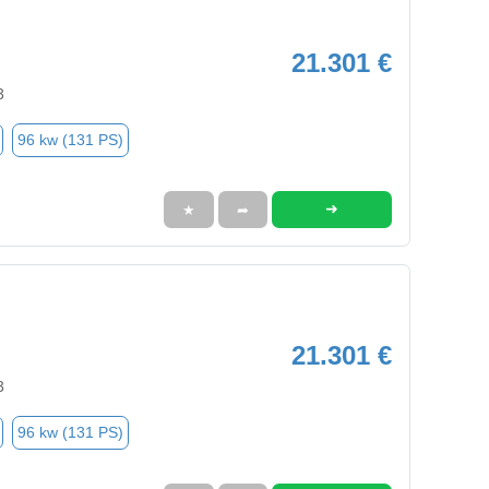
21.301 €
3
96 kw (131 PS)
➜
★
➦
21.301 €
3
96 kw (131 PS)